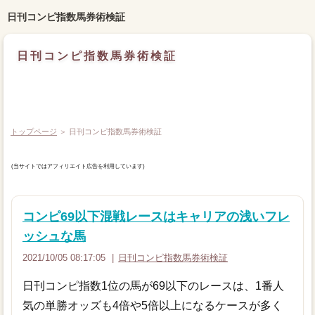
日刊コンピ指数馬券術検証
日刊コンピ指数馬券術検証
トップページ
＞ 日刊コンピ指数馬券術検証
(当サイトではアフィリエイト広告を利用しています)
コンピ69以下混戦レースはキャリアの浅いフレ
ッシュな馬
2021/10/05 08:17:05
日刊コンピ指数馬券術検証
日刊コンピ指数1位の馬が69以下のレースは、1番人
気の単勝オッズも4倍や5倍以上になるケースが多く