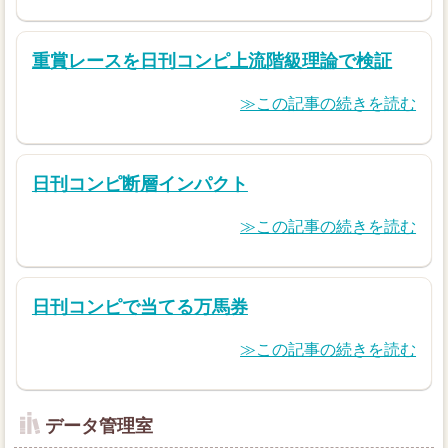
重賞レースを日刊コンピ上流階級理論で検証
≫この記事の続きを読む
日刊コンピ断層インパクト
≫この記事の続きを読む
日刊コンピで当てる万馬券
≫この記事の続きを読む
データ管理室